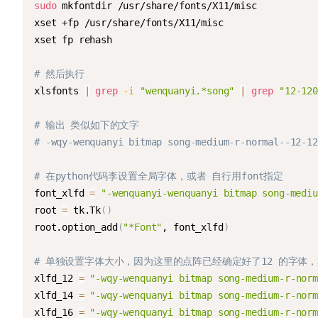
sudo
 mkfontdir /usr/share/fonts/X11/misc

xset +fp /usr/share/fonts/X11/misc

xset fp rehash

# 然后执行
xlsfonts 
|
grep
-i
"wenquanyi.*song"
|
grep
"12-120
# 输出 类似如下的文字
# -wqy-wenquanyi bitmap song-medium-r-normal--12-12
# 在python代码李设置全局字体，或者 自行用font指定
font_xlfd 
=
"-wenquanyi-wenquanyi bitmap song-mediu
root 
=
 tk.Tk
(
)
root.option_add
(
"*Font"
, font_xlfd
)
# 单独设置字体大小，因为这里的点阵已经确定好了12 的字体
xlfd_12 
=
"-wqy-wenquanyi bitmap song-medium-r-norm
xlfd_14 
=
"-wqy-wenquanyi bitmap song-medium-r-norm
xlfd_16 
=
"-wqy-wenquanyi bitmap song-medium-r-norm