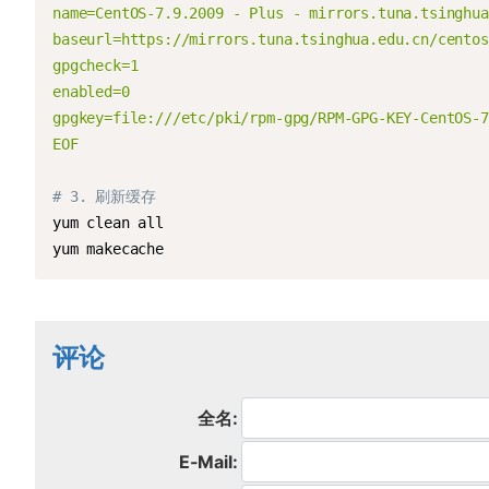
name=CentOS-7.9.2009 - Plus - mirrors.tuna.tsinghua
baseurl=https://mirrors.tuna.tsinghua.edu.cn/centos
gpgcheck=1

enabled=0

gpgkey=file:///etc/pki/rpm-gpg/RPM-GPG-KEY-CentOS-7

EOF
# 3. 刷新缓存
yum clean all

yum makecache
评论
全名:
E-Mail: