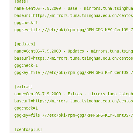
[base]

name=CentOS-7.9.2009 - Base - mirrors.tuna.tsinghua
baseurl=https://mirrors.tuna.tsinghua.edu.cn/centos
gpgcheck=1

gpgkey=file:///etc/pki/rpm-gpg/RPM-GPG-KEY-CentOS-7

[updates]

name=CentOS-7.9.2009 - Updates - mirrors.tuna.tsing
baseurl=https://mirrors.tuna.tsinghua.edu.cn/centos
gpgcheck=1

gpgkey=file:///etc/pki/rpm-gpg/RPM-GPG-KEY-CentOS-7

[extras]

name=CentOS-7.9.2009 - Extras - mirrors.tuna.tsingh
baseurl=https://mirrors.tuna.tsinghua.edu.cn/centos
gpgcheck=1

gpgkey=file:///etc/pki/rpm-gpg/RPM-GPG-KEY-CentOS-7

[centosplus]
