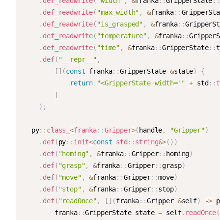
.
def_readwrite
(
"width"
,
&
franka
::
GripperState
::
.
def_readwrite
(
"max_width"
,
&
franka
::
GripperSta
.
def_readwrite
(
"is_grasped"
,
&
franka
::
GripperSt
.
def_readwrite
(
"temperature"
,
&
franka
::
GripperS
.
def_readwrite
(
"time"
,
&
franka
::
GripperState
::
t
.
def
(
"__repr__"
,
[
]
(
const
 franka
::
GripperState 
&
state
)
{
return
"<GripperState width='"
+
 std
::
t
}
)
;
  py
::
class_
<
franka
::
Gripper
>
(
handle
,
"Gripper"
)
.
def
(
py
::
init
<
const
 std
::
string
&
>
(
)
)
.
def
(
"homing"
,
&
franka
::
Gripper
::
homing
)
.
def
(
"grasp"
,
&
franka
::
Gripper
::
grasp
)
.
def
(
"move"
,
&
franka
::
Gripper
::
move
)
.
def
(
"stop"
,
&
franka
::
Gripper
::
stop
)
.
def
(
"readOnce"
,
[
]
(
franka
::
Gripper 
&
self
)
->
 p
        franka
::
GripperState state 
=
 self
.
readOnce
(