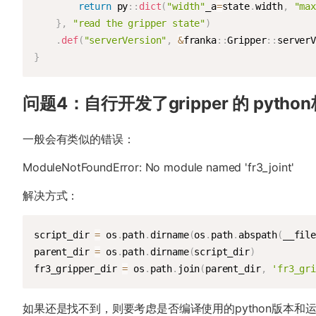
return
 py
::
dict
(
"width"
_a
=
state
.
width
,
"max
}
,
"read the gripper state"
)
.
def
(
"serverVersion"
,
&
franka
::
Gripper
::
serverV
}
问题4：自行开发了gripper 的 pyth
一般会有类似的错误：
ModuleNotFoundError: No module named 'fr3_joint'
解决方式：
script_dir 
=
 os
.
path
.
dirname
(
os
.
path
.
abspath
(
__file
parent_dir 
=
 os
.
path
.
dirname
(
script_dir
)
fr3_gripper_dir 
=
 os
.
path
.
join
(
parent_dir
,
'fr3_gri
如果还是找不到，则要考虑是否编译使用的python版本和运