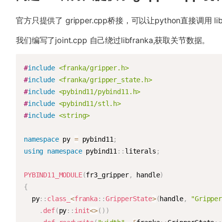
官方只提供了 gripper.cpp桥接，可以让python直接调
我们编写了joint.cpp 自己绕过libfranka,获取关节数据。
#
include
<franka/gripper.h>
#
include
<franka/gripper_state.h>
#
include
<pybind11/pybind11.h>
#
include
<pybind11/stl.h>
#
include
<string>
namespace
 py 
=
 pybind11
;
using
namespace
 pybind11
::
literals
;
PYBIND11_MODULE
(
fr3_gripper
,
 handle
)
{
  py
::
class_
<
franka
::
GripperState
>
(
handle
,
"Gripper
.
def
(
py
::
init
<
>
(
)
)